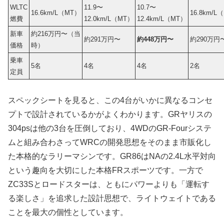
WLTC
11.9〜
10.7〜
16.6km/L（MT）
16.8km/L
燃費
12.0km/L（MT）
12.4km/L（MT）
新車
約216万円〜（当
約291万円〜
約448万円〜
約290万円
価格
時）
乗車
5名
4名
4名
2名
定員
スペックシートを見ると、この4台がいかに異なるコンセ
プトで設計されているかがよくわかります。GRヤリスの
304psは他の3台を圧倒しており、4WDのGR-Fourシステ
ムと組み合わさってWRCの開発思想をそのまま市販化し
た本格的なラリーマシンです。GR86はNAの2.4L水平対向
という趣向を大切にした本格FRスポーツです。一方で
ZC33Sとロードスターは、ともにパワーよりも「運転す
る楽しさ」を追求した設計思想で、ライトウェイトである
ことを最大の個性としています。