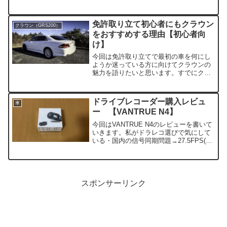
ないですがとりあえず現状の情報をまと
めていきます。目次愛車紹介自車の紹介
車載動画PV風動画その他の動画愛車紹介
免許取り立て初心者にもクラウン
クラウン（GRS200）
伸びる...
をおすすめする理由【初心者向
け】
今回は免許取り立てで最初の車を何にし
ようか迷っている方に向けてクラウンの
魅力を語りたいと思います。すでにクラ
ウンを買おうか検討中でいきなりクラウ
ンってどうなの？とお思いの方の背中を
押す内容でもあります。FRの2.5Lで話を
ドライブレコーダー購入レビュ
車
進めていきますね。...
ー 【VANTRUE N4】
今回はVANTRUE N4のレビューを書いて
いきます。私がドラレコ選びで気にして
いる・国内の信号同期問題→27.5FPS(フ
ォームアップデートで対応）・リチウム
イオンの発火リスク→スーパーキャパシ
タ搭載・暗所性能→素でも鮮明。専用ソ
フトで明...
スポンサーリンク