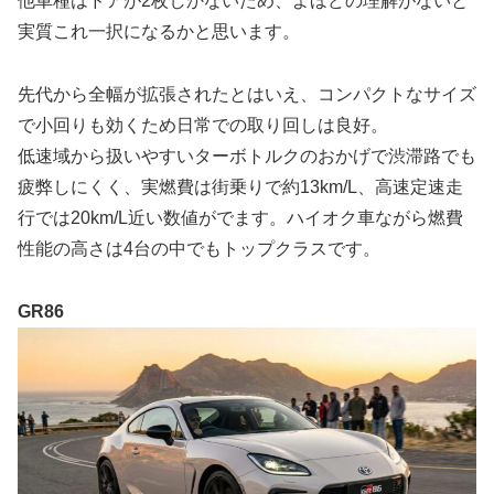
他車種はドアが2枚しかないため、よほどの理解がないと
実質これ一択になるかと思います。
先代から全幅が拡張されたとはいえ、コンパクトなサイズ
で小回りも効くため日常での取り回しは良好。
低速域から扱いやすいターボトルクのおかげで渋滞路でも
疲弊しにくく、実燃費は街乗りで約13km/L、高速定速走
行では20km/L近い数値がでます。ハイオク車ながら燃費
性能の高さは4台の中でもトップクラスです。
GR86