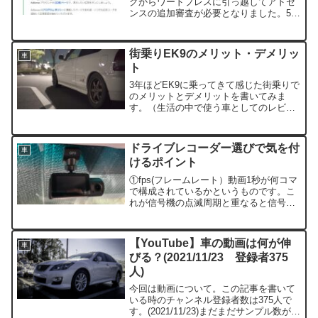
グからワードプレスに引っ越してアドセ
ンスの追加審査が必要となりました。5月
1日か2日（曖昧ですみません）に申請し
て合格メールが届いたのが5月14日でし
た。追加審査なのですぐ終わるかな？と
街乗りEK9のメリット・デメリッ
車
思っていましたが意...
ト
3年ほどEK9に乗ってきて感じた街乗りで
のメリットとデメリットを書いてみま
す。（生活の中で使う車としてのレビュ
ーであり、峠の戦闘機としての走りがど
うとか他のテンロクと比べてどうとか、
そういったものではありませんからね
ドライブレコーダー選びで気を付
車
笑）メリット■燃費が良い...
けるポイント
①fps(フレームレート）動画1秒が何コマ
で構成されているかというものです。こ
れが信号機の点滅周期と重なると信号機
の光が撮影できないことがあります。東
日本50Hz(100回点滅) 西日本60Hz(120回
点滅)25fps、30fps、50f...
【YouTube】車の動画は何が伸
車
びる？(2021/11/23 登録者375
人)
今回は動画について。この記事を書いて
いる時のチャンネル登録者数は375人で
す。(2021/11/23)まだまだサンプル数が少