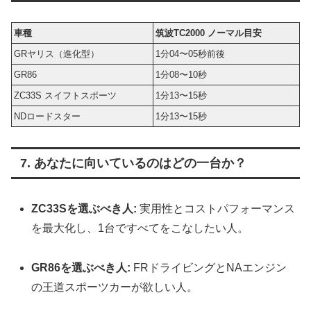
車種
筑波TC2000 ノーマル目安
GRヤリス（進化型）
1分04〜05秒前後
GR86
1分08〜10秒
ZC33S スイフトスポーツ
1分13〜15秒
NDロードスター
1分13〜15秒
7. あなたに向いているのはどの一台か？
ZC33Sを選ぶべき人:
実用性とコストパフォーマンス
を最大化し、1台ですべてをこなしたい人。
GR86を選ぶべき人:
FRドライビングとNAエンジン
の王道スポーツカーが欲しい人。