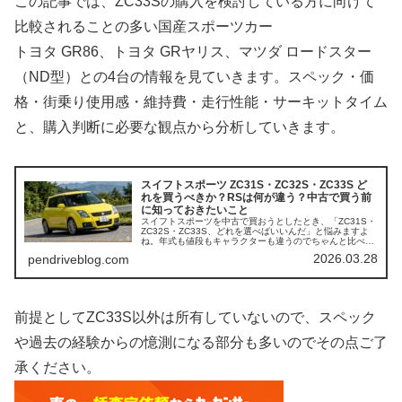
この記事では、ZC33Sの購入を検討している方に向けて
比較されることの多い国産スポーツカー
トヨタ GR86、トヨタ GRヤリス、マツダ ロードスター
（ND型）との4台の情報を見ていきます。スペック・価
格・街乗り使用感・維持費・走行性能・サーキットタイム
と、購入判断に必要な観点から分析していきます。
スイフトスポーツ ZC31S・ZC32S・ZC33S ど
れを買うべきか？RSは何が違う？中古で買う前
に知っておきたいこと
スイフトスポーツを中古で買おうとしたとき、「ZC31S・
ZC32S・ZC33S、どれを選べばいいんだ」と悩みますよ
ね。年式も値段もキャラクターも違うのでちゃんと比べな
いと後悔します。 ↑愛車売却時ですが知らずに安く手放す
2026.03.28
pendriveblog.com
人がかなり多いです。...
前提としてZC33S以外は所有していないので、スペック
や過去の経験からの憶測になる部分も多いのでその点ご了
承ください。