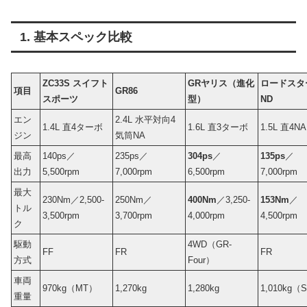
1. 基本スペック比較
ZC33S スイフト
GRヤリス（進化
ロードスタ
項目
GR86
スポーツ
型）
ND
エン
2.4L 水平対向4
1.4L 直4ターボ
1.6L 直3ターボ
1.5L 直4NA
ジン
気筒NA
最高
140ps／
235ps／
304ps
／
135ps
／
出力
5,500rpm
7,000rpm
6,500rpm
7,000rpm
最大
230Nm／2,500-
250Nm／
400Nm
／3,250-
153Nm
／
トル
3,500rpm
3,700rpm
4,000rpm
4,500rpm
ク
駆動
4WD（GR-
FF
FR
FR
方式
Four）
車両
970kg（MT）
1,270kg
1,280kg
1,010kg（
重量