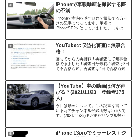
iPhoneで車載動画を撮影する際
車
の不満
iPhoneで室内を映す画角で撮影する方向
けの記事になってます。筆者は
iPhoneSE2を使っていました。（今は
iPhone13Proです。）手ぶれ補正による
車内映像のズレとブレについてです。目
次アウトカメラの不満フロントカメラの
YouTubeの収益化審査に無事合
車
不満まとめ...
格！
落ちてからの再挑戦！再審査にて無事合
格できました！審査日数最初の審査は3日
で不合格通知。再審査は4日で合格通知が
きました。原因（？）と対策繰り返しの
多いコンテンツで弾かれていたのですが
詳細はわからずとりあえず合成音声を使
【YouTube】車の動画は何が伸
車
用した動画をすべて削...
びる？(2021/11/23 登録者375
人)
今回は動画について。この記事を書いて
いる時のチャンネル登録者数は375人で
す。(2021/11/23)まだまだサンプル数が少
ないですがとりあえず現状の情報をまと
めていきます。目次愛車紹介自車の紹介
車載動画PV風動画その他の動画愛車紹介
iPhone 13proでミラーレス＋ジ
車
伸びる...