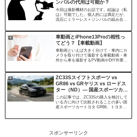
ンバルの代用は可能か？
今回は撮影機材のお話です。結論は（私
は）可能でした。個人的には満足だが、
流石にミラーレス＋ジンバルの組み合わ
せには映像のクオリティで劣るって感じ
です！（私は車に関してもド素人ですが
カメラやカメラ機材に関してはもっと無
車動画とiPhone13Proの相性っ
車
知です😅）文句ばっか言っ...
てどう？【車載動画】
車動画といえば大きく分けて・車内にカ
メラを取り付けて撮影する車載動画・車
外から車を撮影するPV動画やDIY作業動
画になりますが、これらを
iPhone13Pro（無印13/13miniでもそこま
で大きくは変わらないかな）一台でまか
ZC33Sスイフトスポーツ vs
車
なえるか？と...
GR86 vs GRヤリス vs ロードス
ター（ND）— 国産スポーツカー
4台徹底比較
この記事では、ZC33Sの購入を検討して
いる方に向けて比較されることの多い国
産スポーツカートヨタ GR86、トヨタ
GRヤリス、マツダ ロードスター（ND
型）との4台の情報を見ていきます。スペ
ック・価格・街乗り使用感・維持費・走
行性能・サー...
スポンサーリンク