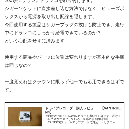
200系クラウンにドラレコを取り付けます。
シガーソケットに直接差し込む方法ではなく、ヒューズボ
ックスから電源を取り出し配線を隠します。
今回使用する製品はシガープラグの抜けも防止でき、走行
中にドラレコにしっかり給電できているのか？
という心配をせずに済みます。
使用する商品やパーツに位置は変わりますが基本的な手順
は同じなので
一度覚えればクラウンに限らず他車でも応用できるはずで
す。
ドライブレコーダー購入レビュー 【VANTRUE
N4】
今回はVANTRUE N4のレビューを書いていきます。私がド
ラレコ選びで気にしている・国内の信号同期問題
→27.5FPS(フォームアップデートで対応）・リチウムイ
オンの発火リスク→スーパーキャパシタ搭載・暗所性能→
素でも鮮明。専用ソフトで明...