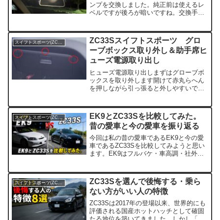
ンプを交換しました。純正前は使えるレ
ベルですが後ろが暗いですね。交換手順
（交換前に撮影していないため、LED装
着後の画像になります）付属の内張り剥
がしを養生します。先端にマスキングテ
ZC33Sスイフトスポーツ グロ
スイフトスポーツ(ZC33S)
ープを貼って養生し...
ーブボックス取り外し＆助手席ヒ
ューズ電源取り出し
ヒューズ電源取り出しまずはグローブボ
ックスを取り外します開けて赤丸らへん
を押しながら引っ張ると外しやすいで
す。黒い蓋がついている箇所がヒューズ
ボックスです。蓋を取るとこんな感じで
ヒューズが見えます。配列が蓋に書いて
EK9とZC33Sを比較してみた。
スイフトスポーツ(ZC33S)
いるので確認します。今回取...
昔の愛車と今の愛車を振り返る
今回は私の昔の愛車であるEK9と今の愛
車であるZC33Sを比較してみようと思い
ます。EK9はフルバケ・車高調・社外マ
フラー・追加メーターなど主要なカスタ
ムパーツは交換していました。対する
ZC33Sは純正のままですし、トランスミ
ZC33Sを選んで後悔する・乗ら
スイフトスポーツ(ZC33S)
ッションも（家...
ない方がいい人の特徴
ZC33Sは2017年の登場以来、世界的にも
評価される国産ホットハッチとして確固
たる地位を築いてきました。しかし「速