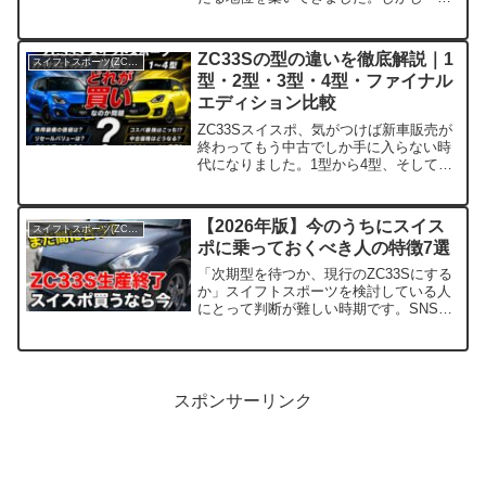
くて安くて楽しい」という評価だけを鵜
呑みにして購入すると、「なんか思って
いたのと違うな」となるかもしれませ
ZC33Sの型の違いを徹底解説｜1
スイフトスポーツ(ZC33S)
ん。今回はいろんな...
型・2型・3型・4型・ファイナル
エディション比較
ZC33Sスイスポ、気がつけば新車販売が
終わってもう中古でしか手に入らない時
代になりました。1型から4型、そしてフ
ァイナルエディションまで一体何が違う
のか。調べはじめると「結局どれがいい
の？」となりがちなんですよね。自分も
【2026年版】今のうちにスイス
スイフトスポーツ(ZC33S)
乗っているので、そ...
ポに乗っておくべき人の特徴7選
「次期型を待つか、現行のZC33Sにする
か」スイフトスポーツを検討している人
にとって判断が難しい時期です。SNSは
憶測ばかりで、公式情報はほとんど出て
こない。標準車は2025年2月に生産終了
していますし、Final Editionも2025...
スポンサーリンク